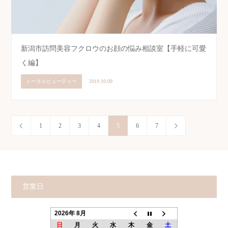
新潟市訪問美容フクロウのお顔の悩み相談室【手軽に可愛
く編】
トータルビューティー
2019.10.09
1
2
3
4
5
6
7
営業日
2026年 8月
日
月
火
水
木
金
土