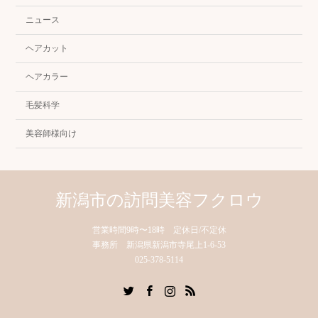
ニュース
ヘアカット
ヘアカラー
毛髪科学
美容師様向け
新潟市の訪問美容フクロウ
営業時間9時〜18時 定休日/不定休
事務所 新潟県新潟市寺尾上1-6-53
025-378-5114
Twitter
Facebook
Instagram
RSS