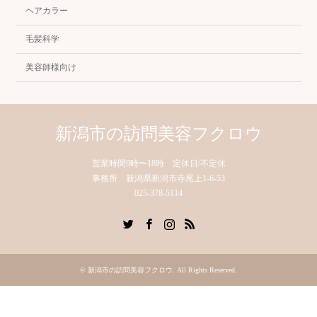
ヘアカラー
毛髪科学
美容師様向け
新潟市の訪問美容フクロウ
営業時間9時〜18時 定休日/不定休
事務所 新潟県新潟市寺尾上1-6-53
025-378-5114
Twitter
Facebook
Instagram
RSS
©
新潟市の訪問美容フクロウ
. All Rights Reserved.