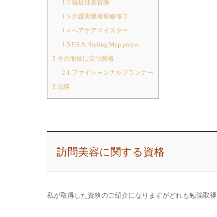
1.2
福祉理美容師
1.3
介護実務者研修修了
1.4
へアケアマイスター
1.5
F.S.A. Styling Map prayer
2
その他役に立つ資格
2.1
ファイシャンナルプランナー
3
余談
訪問美容に関する資格
私が取得した資格のご紹介になりますがどれも勉強取得