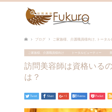
ブログ
ご家族様、介護職員様向け
,
トータル
ご家族様、介護職員様向け
トータルビューティー
訪問美容師は資格いる
は？
Tweet
Share
+1
Hatena
Pocket