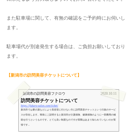
また駐車場に関して、
有無の確認
をご予約時にお伺いし
ます。
駐車場代が別途発生する場合は、ご負担お願いしており
ます。
【新潟市の訪問美容チケットについて】
新潟市の訪問美容フクロウ
2020.10.11
訪問美容チケットについて
https://fukuro-salon.com/ticket/
新潟市では要介護などにより美容室に行けない方に訪問美容チケットという行政のサービ
スが存在します。簡単にご説明すると新潟市が介護保険、健康保険のように一部費用の補
助を行うというものです。とても良い制度なのですが実際はあまり知られていないのが実
情です...