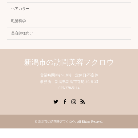
ヘアカラー
毛髪科学
美容師様向け
新潟市の訪問美容フクロウ
営業時間9時〜18時 定休日/不定休
事務所 新潟県新潟市寺尾上1-6-53
025-378-5114
Twitter
Facebook
Instagram
RSS
©
新潟市の訪問美容フクロウ
. All Rights Reserved.