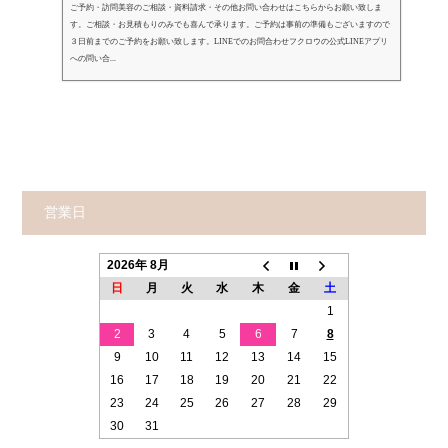
ご予約・訪問美容のご相談・資料請求・その他お問い合わせはこちらからお願い致しま
す。ご相談・お見積もりのみでも喜んで承ります。ご予約は事前の準備もございますので
３日前までのご予約をお願い致します。LINEでのお問合わせフクロウの公式LINEアプリ
への問い合...
営業日
2026年 8月
日
月
火
水
木
金
土
1
2
3
4
5
6
7
8
9
10
11
12
13
14
15
16
17
18
19
20
21
22
23
24
25
26
27
28
29
30
31